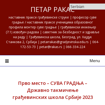
Skip
ПЕТАР РАКАС
to
content
наставник праксе грађевинске струке | професор суве
градње / наставник праксе ученицима образовног
профила монтер суве градње | грађевински инжењер
(7.1) извођач радова | саветник за безбедност и здравље
на раду | Грађевинска школа, Београд, ул. Хајдук
Станкова 2, Србија | petarrakas@gradjevinska.edu.rs | 064-
172-53-73 | petar@rakas.rs | 066-334-224
Menu
Прво место – СУВА ГРАДЊА –
Државно такмичење
грађевинских школа Србије 2023