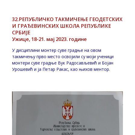
Posted on
21. мај 2023.
32.РЕПУБЛИЧКО ТАКМИЧЕЊЕ ГЕОДЕТСКИХ
И ГРАЂЕВИНСКИХ ШКОЛА РЕПУБЛИКЕ
СРБИЈЕ
Ужице, 18-21. мај 2023. године
У дисциплини монтер суве градње на овом
такмичењу прво место освојили су моји ученици
монтери суве градње Вук Радосављевић и Бојан
Урошевић и ја Петар Ракас, као њихов ментор.