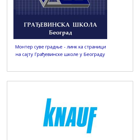
Монтер суве градње - линк ка страници
на сајту Грађевинске школе у Београду