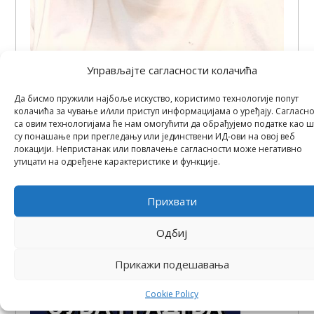
Управљајте сагласности колачића
ПЕТАР РАКАС, наставник праксе грађевинске
Да бисмо пружили најбоље искуство, користимо технологије попут
струке | професор суве градње / наставник
колачића за чување и/или приступ информацијама о уређају. Сагласно
практичне наставе | 066-334-224 | 064-172-53-
са овим технологијама ће нам омогућити да обрађујемо податке као 
73 petarrakas@gradjevinska.edu.rs
су понашање при прегледању или јединствени ИД-ови на овој веб
локацији. Непристанак или повлачење сагласности може негативно
утицати на одређене карактеристике и функције.
Прихвати
Одбиј
Прикажи подешавања
Cookie Policy