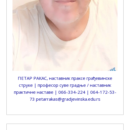
ПЕТАР РАКАС, наставник праксе грађевинске
струке | професор суве градње / наставник
практичне наставе | 066-334-224 | 064-172-53-
73 petarrakas@gradjevinska.edu.rs