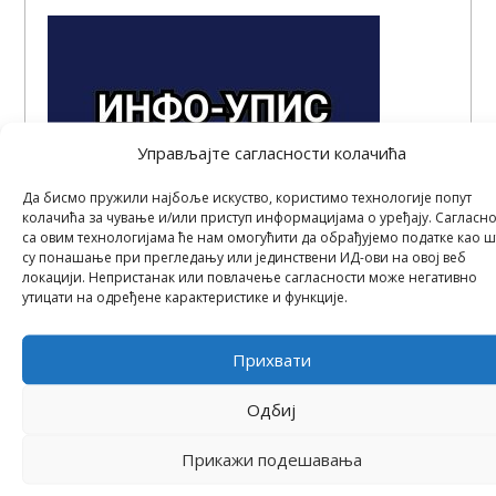
Управљајте сагласности колачића
Да бисмо пружили најбоље искуство, користимо технологије попут
колачића за чување и/или приступ информацијама о уређају. Сагласно
са овим технологијама ће нам омогућити да обрађујемо податке као 
су понашање при прегледању или јединствени ИД-ови на овој веб
локацији. Непристанак или повлачење сагласности може негативно
утицати на одређене карактеристике и функције.
Прихвати
ИНФО-УПИС | МОНТЕР СУВЕ ГРАДЊЕ -
линк ка страници за упис у Грађевинску
Одбиј
школу у Београду
Прикажи подешавања