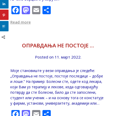
Facebook
Mastodon
Email
Share
Read more
ОПРАВДАЊА НЕ ПОСТОЈЕ …
Posted on
11. март 2022.
Моје становиште у вези оправдања је следеће:
„Оправдања не постоје, постоје последице – добре
и лоше.“ На пример: Болесни сте, одете код лекара,
који Вам уз терапију и лекове, изда одговарајућу
потврду да сте болесни, било да сте запослени,
студент или ученик – и на основу тога се констатује
у фирми, установи, универзитету, академији или…
Facebook
Mastodon
Email
Share