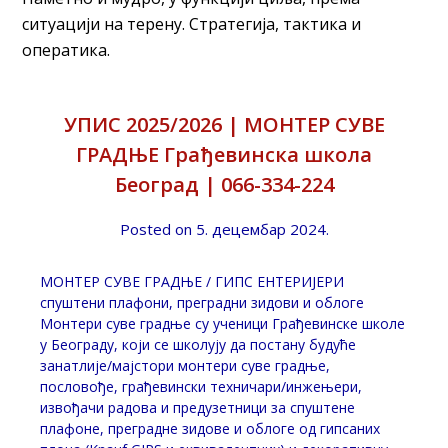
ситуацији на терену. Стратегија, тактика и
оператика.
УПИС 2025/2026 | МОНТЕР СУВЕ
ГРАДЊЕ Грађевинска школа
Београд | 066-334-224
Posted on
5. децембар 2024.
МОНТЕР СУВЕ ГРАДЊЕ / ГИПС ЕНТЕРИЈЕРИ
спуштени плафони, преградни зидови и облоге
Монтери суве градње су ученици Грађевинске школе
у Београду, који се школују да постану будуће
занатлије/мајстори монтери суве градње,
пословође, грађевински техничари/инжењери,
извођачи радова и предузетници за спуштене
плафоне, преградне зидове и облоге од гипсаних