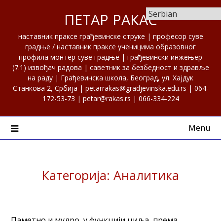
Skip
ПЕТАР РАКАС
to
content
наставник праксе грађевинске струке | професор суве
градње / наставник праксе ученицима образовног
профила монтер суве градње | грађевински инжењер
(7.1) извођач радова | саветник за безбедност и здравље
на раду | Грађевинска школа, Београд, ул. Хајдук
Станкова 2, Србија | petarrakas@gradjevinska.edu.rs | 064-
172-53-73 | petar@rakas.rs | 066-334-224
Menu
Категорија:
Аналитика
Паметно и мудро, у функцији циља, према