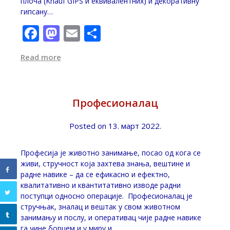
плоча (Knauf GIPS и еквивалентних) и декоративну
гипсану…
Facebook
Mastodon
Email
Share
Read more
Професионалац
Posted on
13. март 2022.
Професија је животно занимање, посао од кога се
живи, стручност која захтева знања, вештине и
радне навике – да се ефикасно и ефектно,
квалитативно и квантитативно изводе радни
поступци односно операције. Професионалац је
стручњак, зналац и вештак у свом животном
занимању и послу, и оперативац чије радне навике
га чине борцем и у миру и…