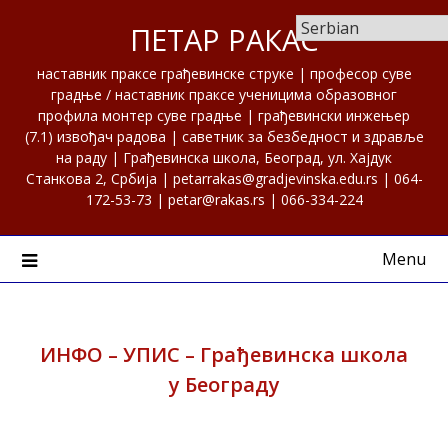
Skip
ПЕТАР РАКАС
to
content
наставник праксе грађевинске струке | професор суве
градње / наставник праксе ученицима образовног
профила монтер суве градње | грађевински инжењер
(7.1) извођач радова | саветник за безбедност и здравље
на раду | Грађевинска школа, Београд, ул. Хајдук
Станкова 2, Србија | petarrakas@gradjevinska.edu.rs | 064-
172-53-73 | petar@rakas.rs | 066-334-224
Menu
ИНФО – УПИС – Грађевинска школа
у Београду
Posted on
18. јун 2023.