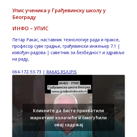
Упис ученика у Грађевинску школу у
Београду
ИНФО – УПИС
Петар Ракас, наставник технологије рада и праксе,
професор суве градње, грађевински инжењер 7.1 |
извођач радова | саветник за безбедност и здравље
на раду,
064-172-53-73 |
RAKAS.RS/UPIS
Кликните да бисте прихватили
маркетинг колачиће и омогућили
овај садржај