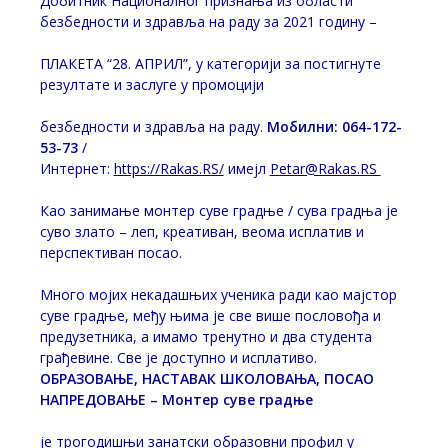
Добитник Националног признања из области
безбедности и здравља на раду за 2021 годину –
ПЛАКЕТА “28. АПРИЛ”, у категорији за постигнуте
резултате и заслуге у промоцији
безбедности и здравља на раду.
Мобилни: 064-172-
53-73
/
Интернет:
https://Rakas.RS/
имејл
Petar@Rakas.RS
Као занимање монтер суве градње / сува градња је
суво злато – леп, креативан, веома исплатив и
перспективан посао.
Много мојих некадашњих ученика ради као мајстор
суве градње, међу њима је све више пословођа и
предузетника, а имамо тренутно и два студента
грађевине. Све је доступно и исплативо.
ОБРАЗОВАЊЕ, НАСТАВАК ШКОЛОВАЊА, ПОСАО
НАПРЕДОВАЊЕ –
Монтер суве градње
је трогодишњи занатски образовни профил у