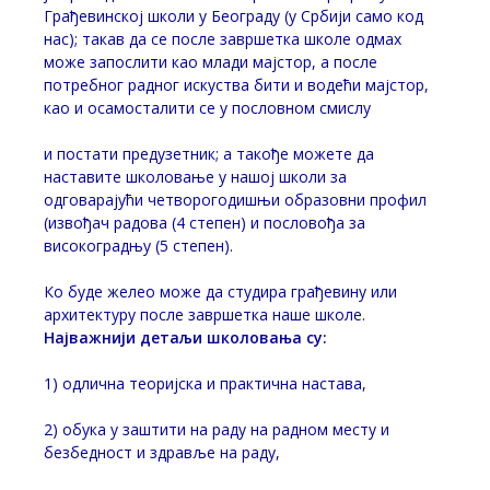
Грађевинској школи у Београду (у Србији само код
нас); такав да се после завршетка школе одмах
може запослити као млади мајстор, а после
потребног радног искуства бити и водећи мајстор,
као и осамосталити се у пословном смислу
и постати предузетник; а такође можете да
наставите школовање у нашој школи за
одговарајући четворогодишњи образовни профил
(извођач радова (4 степен) и пословођа за
високоградњу (5 степен).
Ко буде желео може да студира грађевину или
архитектуру после завршетка наше школе.
Најважнији детаљи школовања су:
1) одлична теоријска и практична настава,
2) обука у заштити на раду на радном месту и
безбедност и здравље на раду,