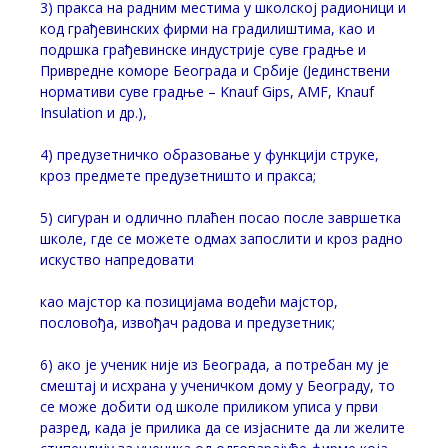
3) пракса на радним местима у школској радионици и
код грађевинских фирми на градилиштима, као и
подршка грађевинске индустрије суве градње и
Привредне коморе Београда и Србије (Јединствени
нормативи суве градње – Knauf Gips, AMF, Knauf
Insulation и др.),
4) предузетничко образовање у функцији струке,
кроз предмете предузетништо и пракса;
5) сигуран и одлично плаћен посао после завршетка
школе, где се можете одмах запослити и кроз радно
искуство напредовати
као мајстор ка позицијама водећи мајстор,
пословођа, извођач радова и предузетник;
6) ако је ученик није из Београда, а потребан му је
смештај и исхрана у ученичком дому у Београду, то
се може добити од школе приликом уписа у први
разред, када је прилика да се изјасните да ли желите