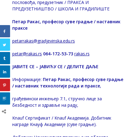
пословођа, предузетник / ПРАКСА И
ПРЕДУЗЕТНИШТВО / ШКОЛА И ГРАДИЛИШТЕ
Петар Ракас, професор суве градње / наставник
праксе
petarrakas@gradjevinska.edu.rs
petar@rakas.rs
064-172-53-73
rakas.rs
ЈАВИТЕ СЕ – ЈАВИЋУ СЕ / ДЕЛИТЕ ДАЉЕ
Информације:
Петар Ракас, професор суве градње
/ наставник технологије рада и праксе
,
грађевински инжењер 7.1, стручно лице за
безбедност и здравље на раду,
Knauf Сертификат / Knauf Академија. Добитник
награде Кнауф Академије (суве градње).