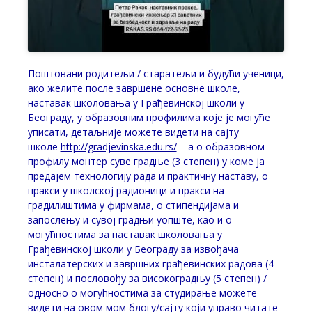
Поштовани родитељи / старатељи и будући ученици,
ако желите после завршене основне школе,
наставак школовања у Грађевинској школи у
Београду, у образовним профилима које је могуће
уписати, детаљније можете видети на сајту
школе
http://gradjevinska.edu.rs/
– а о образовном
профилу монтер суве градње (3 степен) у коме ја
предајем технологију рада и практичну наставу, о
пракси у школској радионици и пракси на
градилиштима у фирмама, о стипендијама и
запослењу и сувој градњи уопште, као и о
могућностима за наставак школовања у
Грађевинској школи у Београду за извођача
инсталатерских и завршних грађевинских радова (4
степен) и пословођу за високоградњу (5 степен) /
односно о могућностима за студирање можете
видети на овом мом блогу/сајту који управо читате