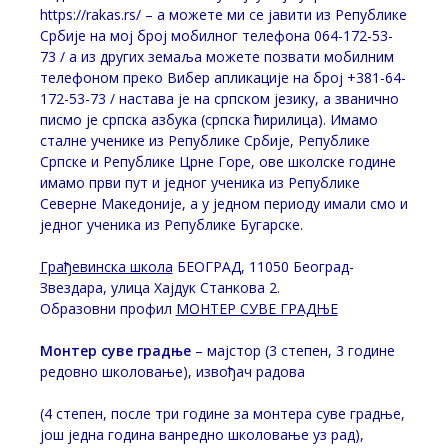
https://rakas.rs/ – а можете ми се јавити из Републике
Србије на мој број мобилног телефона 064-172-53-
73 / а из других земаља можете позвати мобилним
телефоном преко Вибер апликације на број +381-64-
172-53-73 / настава је на српском језику, а званично
писмо је српска азбука (српска ћирилица). Имамо
сталне ученике из Републике Србије, Републике
Српске и Републике Црне Горе, ове школске године
имамо први пут и једног ученика из Републике
Северне Македоније, а у једном периоду имали смо и
једног ученика из Републике Бугарске.
Грађевинска школа
БЕОГРАД, 11050 Београд-
Звездара, улица Хајдук Станкова 2.
Образовни профил
МОНТЕР СУВЕ ГРАДЊЕ
Mонтер суве градње
– мајстор (3 степен, 3 године
редовно школовање), извођач радова
(4 степен, после три године за монтера суве градње,
још једна година ванредно школовање уз рад),