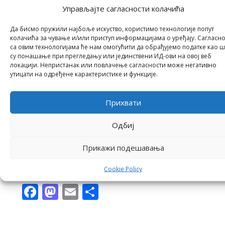
Управљајте сагласности колачића
Да бисмо пружили најбоље искуство, користимо технологије попут
колачића за чување и/или приступ информацијама о уређају. Сагласно
са овим технологијама ће нам омогућити да обрађујемо податке као 
су понашање при прегледању или јединствени ИД-ови на овој веб
локацији. Непристанак или повлачење сагласности може негативно
утицати на одређене карактеристике и функције.
Прихвати
Одбиј
Прикажи подешавања
Post Views:
770
Cookie Policy
Facebook
Mastodon
Email
Share