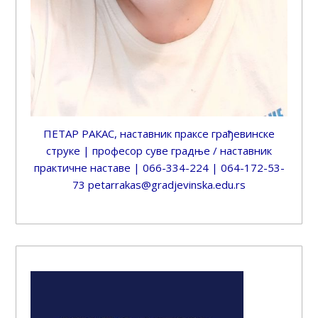
ПЕТАР РАКАС, наставник праксе грађевинске
струке | професор суве градње / наставник
практичне наставе | 066-334-224 | 064-172-53-
73 petarrakas@gradjevinska.edu.rs