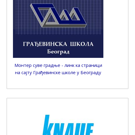
Монтер суве градње - линк ка страници
на сајту Грађевинске школе у Београду