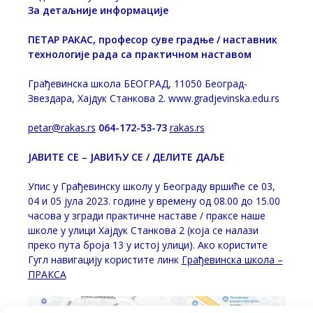
За детаљније информације
ПЕТАР РАКАС, професор суве градње / наставник
технологије рада са практичном наставом
Грађевинска школа БЕОГРАД, 11050 Београд-
Звездара, Хајдук Станкова 2. www.gradjevinska.edu.rs
petar@rakas.rs
064-172-53-73
rakas.rs
ЈАВИТЕ СЕ – ЈАВИЋУ СЕ / ДЕЛИТЕ ДАЉЕ
Упис у Грађевинску школу у Београду вршиће се 03,
04 и 05 јула 2023. године у времену од 08.00 до 15.00
часова у згради практичне наставе / праксе наше
школе у улици Хајдук Станкова 2 (која се налази
преко пута броја 13 у истој улици). Ако користите
Гугл навигацију користите линк
Грађевинска школа –
ПРАКСА