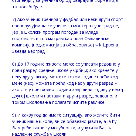
стипендију за ученика од одговарајуће фирме која
то обезбеђује.
7) Ако ученик тренира у фудбал или неки други спорт
препоручујем да се упише за монтера суве градње,
јер је школски програм погодан за младе
спортисте, што сматрам као члан Омладинске
комисије (подкомисија за образовање) ФК Црвена
Звезда Београд
8) До 17 године живота може се уписати редовно у
први разред средње школе у Србији; ако кренете у
неку другу школу, можете током године прећи код
мене (нас); можете прећи код нас у други разред –
ако сте у претходној години завршили годину у некој
другој школи и наставити други разред редовно, и
током школовања полагати испите разлике.
9) И какву год да имате ситуацију, ако желите бити
ученик наше школе, ви се обавезно јавите, а ја ћу
Вам рећи какве су могућности, и упутити Вас на
надлежне службе у школи.