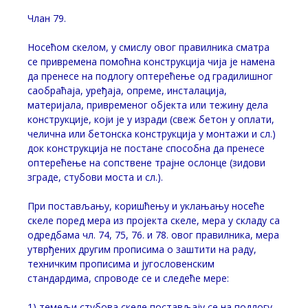
Члан 79.
Носећом скелом, у смислу овог правилника сматра
се привремена помоћна конструкција чија је намена
да пренесе на подлогу оптерећење од градилишног
саобраћаја, уређаја, опреме, инсталација,
материјала, привременог објекта или тежину дела
конструкције, који је у изради (свеж бетон у оплати,
челична или бетонска конструкција у монтажи и сл.)
док конструкција не постане способна да пренесе
оптерећење на сопствене трајне ослонце (зидови
зграде, стубови моста и сл.).
При постављању, коришћењу и уклањању носеће
скеле поред мера из пројекта скеле, мера у складу са
одредбама чл. 74, 75, 76. и 78. овог правилника, мера
утврђених другим прописима о заштити на раду,
техничким прописима и југословенским
стандардима, спроводе се и следеће мере:
1) темељи стубова скеле постављају се на подлогу