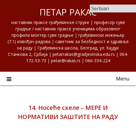
Skip
ПЕТАР РАКАС
to
content
наставник праксе грађевинске струке | професор суве
градње / наставник праксе ученицима образовног
профила монтер суве градње | грађевински инжењер
(7.1) извођач радова | саветник за безбедност и здравље
на раду | Грађевинска школа, Београд, ул. Хајдук
Станкова 2, Србија | petarrakas@gradjevinska.edu.rs | 064-
172-53-73 | petar@rakas.rs | 066-334-224
Menu
14. Носеће скеле – МЕРЕ И
НОРМАТИВИ ЗАШТИТЕ НА РАДУ
Posted on
27. јануар 2024.