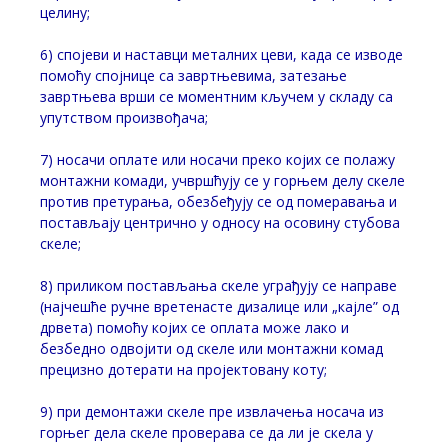
целину;
6) спојеви и наставци металних цеви, када се изводе
помоћу спојнице са завртњевима, затезање
завртњева врши се моментним кључем у складу са
упутством произвођача;
7) носачи оплате или носачи преко којих се полажу
монтажни комади, учвршћују се у горњем делу скеле
против претурања, обезбеђују се од померавања и
постављају центрично у односу на осовину стубова
скеле;
8) приликом постављања скеле уграђују се направе
(најчешће ручне вретенасте дизалице или „кајле” од
дрвета) помоћу којих се оплата може лако и
безбедно одвојити од скеле или монтажни комад
прецизно дотерати на пројектовану коту;
9) при демонтажи скеле пре извлачења носача из
горњег дела скеле проверава се да ли је скела у