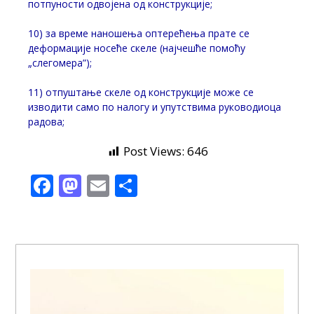
потпуности одвојена од конструкције;
10) за време наношења оптерећења прате се
деформације носеће скеле (најчешће помоћу
„слегомера”);
11) отпуштање скеле од конструкције може се
изводити само по налогу и упутствима руководиоца
радова;
Post Views:
646
Facebook
Mastodon
Email
Share