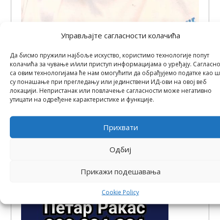
Управљајте сагласности колачића
ПЕТАР РАКАС, наставник праксе грађевинске
струке | професор суве градње / наставник
Да бисмо пружили најбоље искуство, користимо технологије попут
практичне наставе | 066-334-224 | 064-172-53-
колачића за чување и/или приступ информацијама о уређају. Сагласно
73 petarrakas@gradjevinska.edu.rs
са овим технологијама ће нам омогућити да обрађујемо податке као 
су понашање при прегледању или јединствени ИД-ови на овој веб
локацији. Непристанак или повлачење сагласности може негативно
утицати на одређене карактеристике и функције.
Прихвати
Одбиј
Прикажи подешавања
Cookie Policy