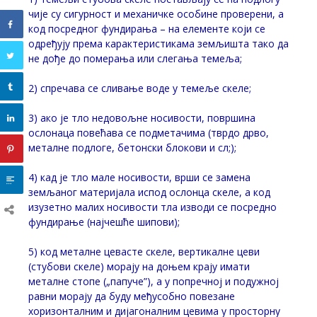
чије су сигурност и механичке особине проверени, а
код посредног фундирања – на елементе који се
одређују према карактеристикама земљишта тако да
не дође до померања или слегања темеља;
2) спречава се сливање воде у темеље скеле;
3) ако је тло недовољне носивости, површина
ослонаца повећава се подметачима (тврдо дрво,
металне подлоге, бетонски блокови и сл;);
4) кад је тло мале носивости, врши се замена
земљаног материјала испод ослонца скеле, а код
изузетно малих носивости тла изводи се посредно
фундирање (најчешће шипови);
5) код металне цевасте скеле, вертикалне цеви
(стубови скеле) морају на доњем крају имати
металне стопе („папуче”), а у попречној и подужној
равни морају да буду међусобно повезане
хоризонталним и дијагоналним цевима у просторну