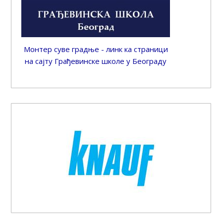
Монтер суве градње - линк ка страници
на сајту Грађевинске школе у Београду