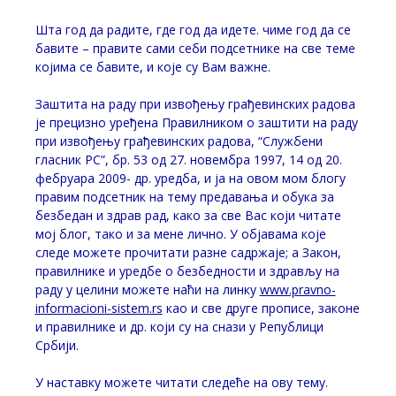
Шта год да радите, где год да идете. чиме год да се
бавите – правите сами себи подсетнике на све теме
којима се бавите, и које су Вам важне.
Заштита на раду при извођењу грађевинских радова
је прецизно уређена Правилником о заштити на раду
при извођењу грађевинских радова, “Службени
гласник РС”, бр. 53 од 27. новембра 1997, 14 од 20.
фебруара 2009- др. уредба, и ја на овом мом блогу
правим подсетник на тему предавања и обука за
безбедан и здрав рад, како за све Вас који читате
мој блог, тако и за мене лично. У објавама које
следе можете прочитати разне садржаје; а Закон,
правилнике и уредбе о безбедности и здрављу на
раду у целини можете наћи на линку
www.pravno-
informacioni-sistem.rs
као и све друге прописе, законе
и правилнике и др. који су на снази у Републици
Србији.
У наставку можете читати следеће на ову тему.