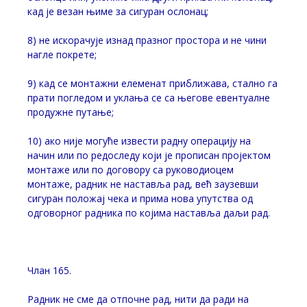
кад је везан њиме за сигуран ослонац;
8) не искорачује изнад празног простора и не чини
нагле покрете;
9) кад се монтажни елеменат приближава, стално га
прати погледом и уклања се са његове евентуалне
продужне путање;
10) ако није могуће извести радну операцију на
начин или по редоследу који је прописан пројектом
монтаже или по договору са руководиоцем
монтаже, радник не наставља рад, већ заузевши
сигуран положај чека и прима нова упутства од
одговорног радника по којима наставља даљи рад.
Члан 165.
Радник не сме да отпочне рад, нити да ради на