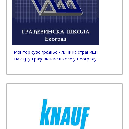
Монтер суве градње - линк ка страници
на сајту Грађевинске школе у Београду