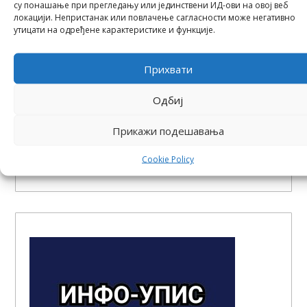
су понашање при прегледању или јединствени ИД-ови на овој веб
локацији. Непристанак или повлачење сагласности може негативно
утицати на одређене карактеристике и функције.
Прихвати
Одбиј
ПЕТАР РАКАС, наставник праксе грађевинске
струке | професор суве градње / наставник
Прикажи подешавања
практичне наставе | 066-334-224 | 064-172-53-
73 petarrakas@gradjevinska.edu.rs
Cookie Policy