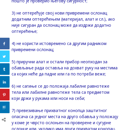
пошто је проверио његову сигурност;
3) не оптерећује свој нови привремени ослонац
додатним оптерећењем (материјал, алат и сл.), ако
није сигуран да ослонац може да издржи додатно
оптерећење;
4) не користи истовремено са другим радником
привремени ослонац;
5) приручни алат и остали прибор неопходан за
обављање рада оставља на дохват руку на местима
са којих неће да падне или га по потреби веже;
6) не сагиње се до положаја лабилне равнотеже
тела или лабилне равнотеже тела са предметом
који држи у рукама или носи на себи;
7) превезивање прихватног конопца заштитног
опасача са једног места на друго обавља у положају
у коме је чврсто ослоњен на проверене и сугурне
ослонце или, уколико има други прихватни конопац,