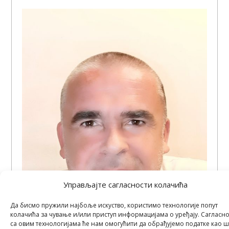
Управљајте сагласности колачића
Да бисмо пружили најбоље искуство, користимо технологије попут
колачића за чување и/или приступ информацијама о уређају. Сагласно
са овим технологијама ће нам омогућити да обрађујемо податке као 