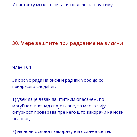
У наставку можете читати следеће на ову тему.
30. Мере заштите при радовима на висини
Члан 164.
За време рада на висини радник мора да се
придржава следећег:
1) увек да је везан заштитним опасачем, по
могућности изнад своје главе, за место чију
сигурност проверава пре него што закорачи на нови
ослонац;
2) на нови ослонац закорачује и ослања се тек