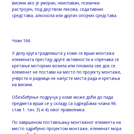
висини ако је уморан, неиспаван, психички
растројен, под дејством лекова, седативних
средстава, алкохола или других опојних средстава.
Члан 166.
У делу круга градилишта у коме се врши монтажа
елемената престају друге активности и спречава се
кретање моторних возила или пловила све док се
елеменат не постави на место по пројекту монтаже,
учврсти и радници не напусте места рада и кретања
на висини.
Обезбеђење подручја у коме може доћи до пада
предмета врши се у складу са одредбама члана 96.
став 1. тач. 3) и 4) овог правилника.
По завршеном постављању монтажног елемента на
место одређено пројектом монтаже, елеменат мора