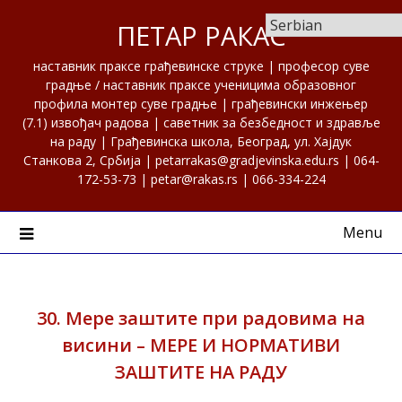
Skip
ПЕТАР РАКАС
to
content
наставник праксе грађевинске струке | професор суве
градње / наставник праксе ученицима образовног
профила монтер суве градње | грађевински инжењер
(7.1) извођач радова | саветник за безбедност и здравље
на раду | Грађевинска школа, Београд, ул. Хајдук
Станкова 2, Србија | petarrakas@gradjevinska.edu.rs | 064-
172-53-73 | petar@rakas.rs | 066-334-224
Menu
30. Мере заштите при радовима на
висини – МЕРЕ И НОРМАТИВИ
ЗАШТИТЕ НА РАДУ