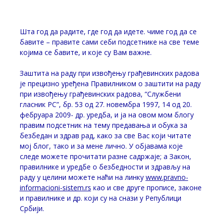
Posted on
19. фебруар 2024.
Шта год да радите, где год да идете. чиме год да се
бавите – правите сами себи подсетнике на све теме
којима се бавите, и које су Вам важне.
Заштита на раду при извођењу грађевинских радова
је прецизно уређена Правилником о заштити на раду
при извођењу грађевинских радова, “Службени
гласник РС”, бр. 53 од 27. новембра 1997, 14 од 20.
фебруара 2009- др. уредба, и ја на овом мом блогу
правим подсетник на тему предавања и обука за
безбедан и здрав рад, како за све Вас који читате
мој блог, тако и за мене лично. У објавама које
следе можете прочитати разне садржаје; а Закон,
правилнике и уредбе о безбедности и здрављу на
раду у целини можете наћи на линку
www.pravno-
informacioni-sistem.rs
као и све друге прописе, законе
и правилнике и др. који су на снази у Републици
Србији.