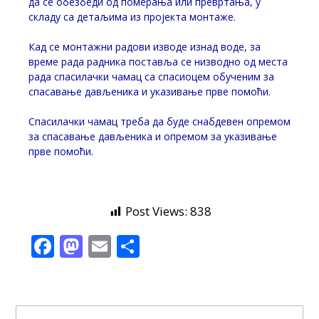
да се обезбеди од померања или превртања, у
складу са детаљима из пројекта монтаже.
Кад се монтажни радови изводе изнад воде, за
време рада радника поставља се низводно од места
рада спасилачки чамац са спасиоцем обученим за
спасавање дављеника и указивање прве помоћи.
Спасилачки чамац треба да буде снабдевен опремом
за спасавање дављеника и опремом за указивање
прве помоћи.
Post Views:
838
Facebook
Mastodon
Email
Share